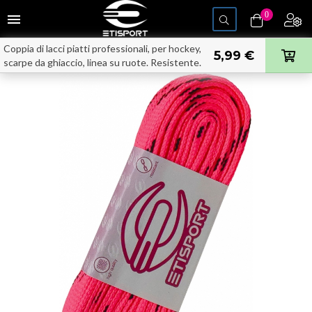
navigazione
0
menu
Toggle
Coppia di lacci piatti professionali, per hockey,
5,99 €
scarpe da ghiaccio, linea su ruote. Resistente.
Lunghezza 3 m ciascuno.