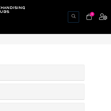
HANDISING
LUBS
0