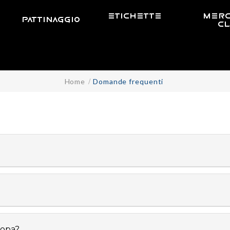
ETICHETTE
MERC
PATTINAGGIO
C
Home
Domande frequenti
ropa?