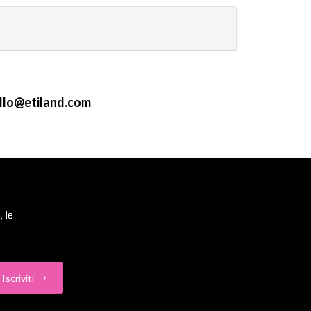
llo@etiland.com
, le
Iscriviti