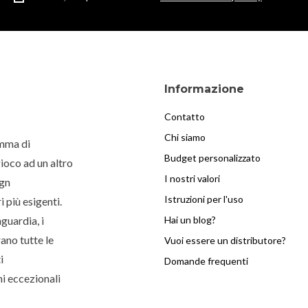
Informazione
Contatto
Chi siamo
amma di
Budget personalizzato
gioco ad un altro
I nostri valori
ign
Istruzioni per l'uso
i più esigenti.
guardia, i
Hai un blog?
ano tutte le
Vuoi essere un distributore?
i
Domande frequenti
i eccezionali