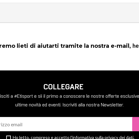
he
mo lieti di aiutarti tramite la nostra e-mail,
COLLEGARE
sciti a #Etisport e sii il primo a conoscere le nostre offerte esclusive
ultime novità ed eventi. Iscriviti alla nostra Newsletter.
Ho letto, compreso e accetto l'
informativa sulla privacy
dei dati.