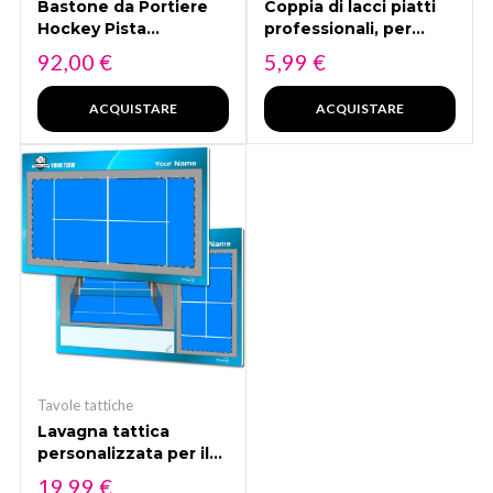
Bastone da Portiere
Coppia di lacci piatti
Hockey Pista
professionali, per
ETISPORT 2K24.
hockey, scarpe da
Prezzo
Prezzo
92,00 €
5,99 €
Colore: rosso e nero
ghiaccio, linea su
ruote. Resistente.
ACQUISTARE
ACQUISTARE
Lunghezza 3 m
ciascuno.
Tavole tattiche
Lavagna tattica
personalizzata per il
padel
Prezzo
19,99 €