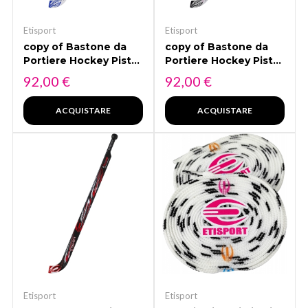
Etisport
Etisport
copy of Bastone da
copy of Bastone da
Portiere Hockey Pista
Portiere Hockey Pista
ETISPORT 2K24.
ETISPORT 2K24.
Prezzo
Prezzo
92,00 €
92,00 €
Colore: verde e blu
Colore: fucsia e
bianco
ACQUISTARE
ACQUISTARE
Etisport
Etisport