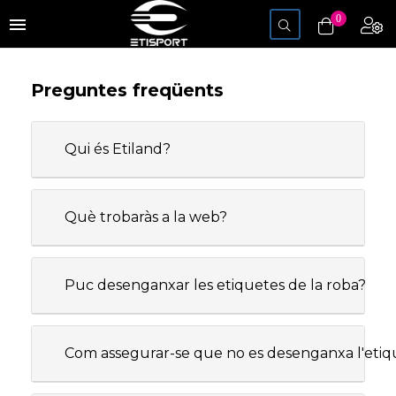
Toggle
0
menu
navigation
Preguntes freqüents
Qui és Etiland?
Què trobaràs a la web?
Puc desenganxar les etiquetes de la roba?
Com assegurar-se que no es desenganxa l'etiqu