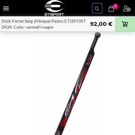
Toggle
0
menu
navigation
Stick Porter llarg d'Hoquei Patins ETISPORT
92,00 €
2K24. Color: vermell i negre