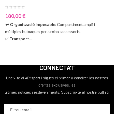
180,00 €
🎯
Organització Impecable:
Compartiment ampli i
múltiples butxaques per a roba i accessoris.
✅
Transport...
CONNECTA'T
Uneix-te al #Etisport i sigues el primer a conèixer les nostres
ofertes exclusives, les
últimes notícies i esdeveniments. Subscriu-te al nostre butlletí.