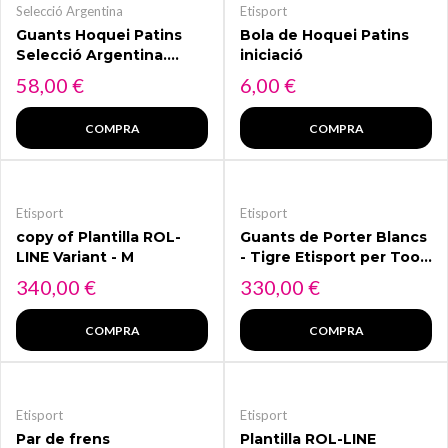
Selecció Argentina
Etisport
Guants Hoquei Patins
Bola de Hoquei Patins
Selecció Argentina.
iniciació
Etisport Professional
Preu
Preu
58,00 €
6,00 €
COMPRA
COMPRA
Etisport
Etisport
copy of Plantilla ROL-
Guants de Porter Blancs
LINE Variant - M
- Tigre Etisport per Toor
– Model Professional
Preu
Preu
340,00 €
330,00 €
COMPRA
COMPRA
Etisport
Etisport
Par de frens
Plantilla ROL-LINE