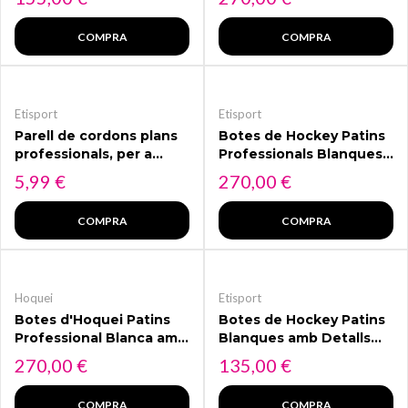
TOP
COMPRA
COMPRA
Etisport
Etisport
Parell de cordons plans
Botes de Hockey Patins
professionals, per a
Professionals Blanques
hoquei patins, botes gel,
amb Detalls Negres
Preu
Preu
5,99 €
270,00 €
línia sobre rodes.
ETISPORT TOP
Resistents de llarg 3 m
COMPRA
COMPRA
cadascun
Hoquei
Etisport
Botes d'Hoquei Patins
Botes de Hockey Patins
Professional Blanca amb
Blanques amb Detalls
detalls Verds ETISPORT
Negres ETISPORT
Preu
Preu
270,00 €
135,00 €
TOP
COMPRA
COMPRA