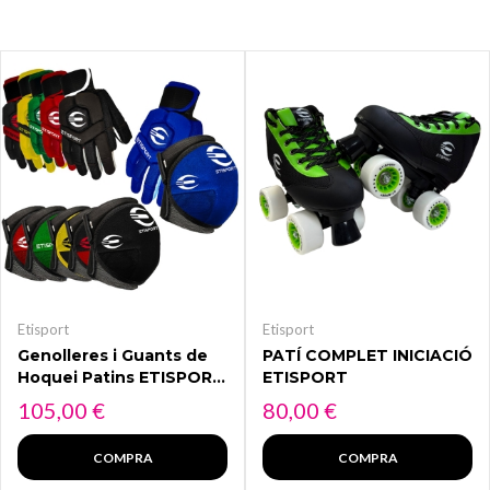
Etisport
Etisport
Genolleres i Guants de
PATÍ COMPLET INICIACIÓ
Hoquei Patins ETISPORT
ETISPORT
2K24
Preu
Preu
105,00 €
80,00 €
COMPRA
COMPRA