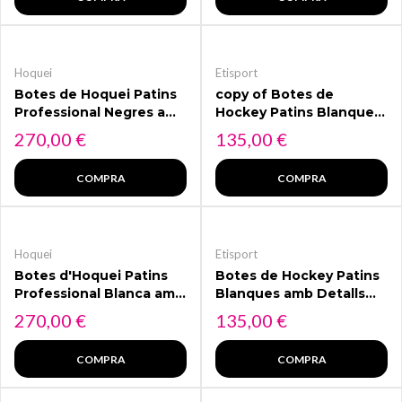
Hoquei
Etisport
Botes de Hoquei Patins
copy of Botes de
Professional Negres amb
Hockey Patins Blanques
detalls Blancs ETISPORT
amb Detalls Blaus
Preu
Preu
270,00 €
135,00 €
TOP
ETISPORT
COMPRA
COMPRA
Hoquei
Etisport
Botes d'Hoquei Patins
Botes de Hockey Patins
Professional Blanca amb
Blanques amb Detalls
detalls Liles ETISPORT
Grocs i Fucsia ETISPORT
Preu
Preu
270,00 €
135,00 €
TOP
COMPRA
COMPRA