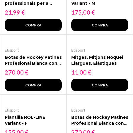
professionals per a
Variant - M
patins d'hockey
Preu
Preu
21,99 €
175,00 €
fabricats en cautxú
d'alta resistència
COMPRA
COMPRA
Etisport
Etisport
Botas de Hockey Patines
Mitges, Mitjons Hoquei
Profesional Blanca con
Llargues, Elàstiques
detalles Azules
Preu
Preu
270,00 €
11,00 €
ETISPORT TOP
COMPRA
COMPRA
Etisport
Etisport
Plantilla ROL-LINE
Botas de Hockey Patines
Variant - F
Profesional Blanca con
detalles Rojos ETISPORT
Preu
Preu
155,00 €
270,00 €