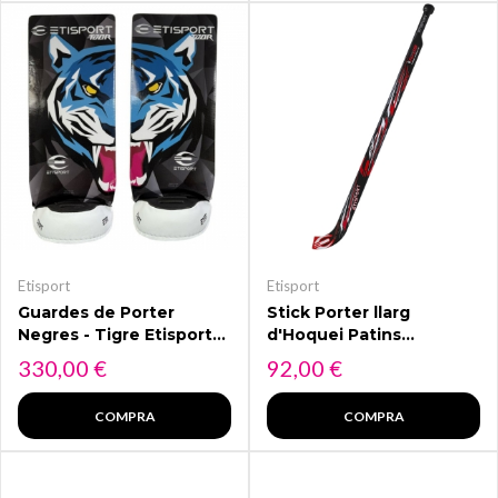
Etisport
Etisport
Guardes de Porter
Stick Porter llarg
Negres - Tigre Etisport
d'Hoquei Patins
per Toor – Model
ETISPORT 2K24. Color:
Preu
Preu
330,00 €
92,00 €
Professional
vermell i negre
COMPRA
COMPRA