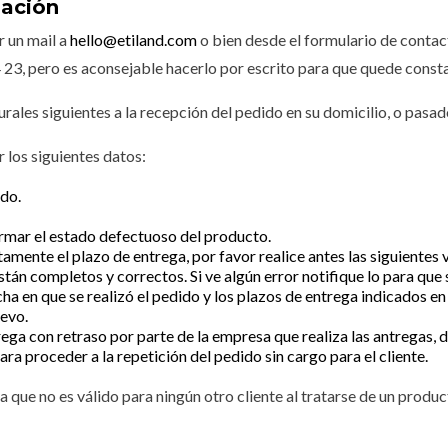
mación
r un mail a
hello@etiland.com
o bien desde el formulario de contac
23, pero es aconsejable hacerlo por escrito para que quede consta
rales siguientes a la recepción del pedido en su domicilio, o pasad
 los siguientes datos:
ido.
firmar el estado defectuoso del producto.
amente el plazo de entrega, por favor realice antes las siguientes 
n completos y correctos. Si ve algún error notifique lo para que se
a en que se realizó el pedido y los plazos de entrega indicados en
uevo.
rega con retraso por parte de la empresa que realiza las antregas,
ara proceder a la repetición del pedido sin cargo para el cliente.
a que no es válido para ningún otro cliente al tratarse de un produ