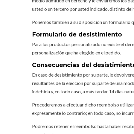
medio admitido en derecho y le enviaremos los paso
usted o un tercero por usted indicado, distinto del 
Ponemos también a su disposición un formulario qu
Formulario de desistimiento
Para los productos personalizado no existe el dere
personalización que ha elegido en el pedido.
Consecuencias del desistimient
En caso de desistimiento por su parte, le devolver
resultantes de la elección por su parte de una mo
indebida y, en todo caso, a más tardar 14 días natur
Procederemos a efectuar dicho reembolso utilizand
expresamente lo contrario; en todo caso, no incur
Podremos retener el reembolso hasta haber recibid