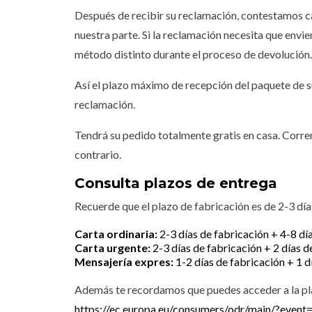
Después de recibir su reclamación, contestamos ca
nuestra parte. Si la reclamación necesita que env
método distinto durante el proceso de devolución.
Así el plazo máximo de recepción del paquete de sub
reclamación.
Tendrá su pedido totalmente gratis en casa. Correm
contrario.
Consulta plazos de entrega
Recuerde que el plazo de fabricación es de 2-3 día
Carta ordinaria:
2-3 días de fabricación + 4-8 dí
Carta urgente:
2-3 días de fabricación + 2 días d
Mensajería expres:
1-2 días de fabricación + 1 d
Además te recordamos que puedes acceder a la plat
https://ec.europa.eu/consumers/odr/main/?even