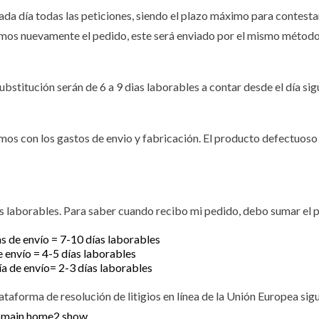
da día todas las peticiones, siendo el plazo máximo para contestar
iemos nuevamente el pedido, este será enviado por el mismo método 
stitución serán de 6 a 9 dias laborables a contar desde el día sigu
os con los gastos de envio y fabricación. El producto defectuoso d
s laborables. Para saber cuando recibo mi pedido, debo sumar el pl
as de envío = 7-10 días laborables
e envío = 4-5 días laborables
ía de envío= 2-3 días laborables
aforma de resolución de litigios en línea de la Unión Europea sigu
t=main.home2.show