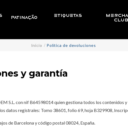
S
ETIQUETAS
MERCHA
PATINAÇÃO
CLU
Início
Política de devoluciones
ones y garantía
M S.L. con nif B64598014 quien gestiona todos los contenidos y
 los datos registrales: Tomo 38601, folio 69, hoja B329908, Inscripc
ajos de Barcelona y código postal 08024, España.