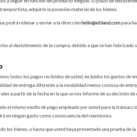
s a seguir en función del producto elegido. El plazo de desistimien
transportista, adquirió la posesión material de los bienes.
e podrá rellenar y enviar a la dirección
hello@etiland.com
para hac
cho al desistimiento de la compra, debido a que se han fabricado s
o
emos todos los pagos recibidos de usted, incluidos los gastos de en
dalidad de entrega diferente a la modalidad menos costosa de entr
ales a partir de la fecha en la que se nos informe de su decisión de 
o el mismo medio de pago empleado por usted para la transacción 
rirá en ningún gasto como consecuencia del reembolso.
o los bienes, o hasta que usted haya presentado una prueba de la