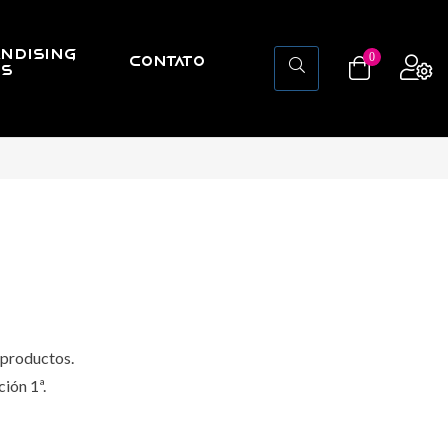
NDISING
0
CONTATO
BS
 productos.
ión 1ª.