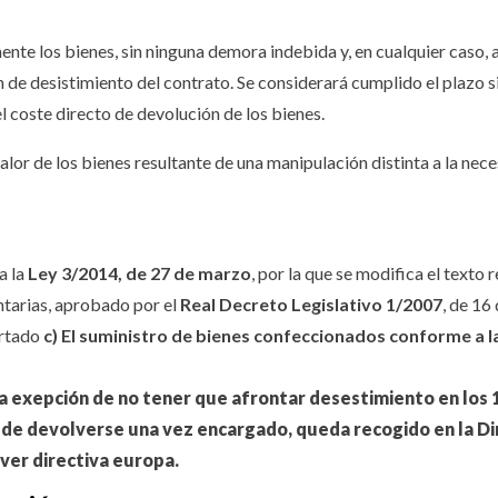
e los bienes, sin ninguna demora indebida y, en cualquier caso, a 
n de desistimiento del contrato. Se considerará cumplido el plazo s
 coste directo de devolución de los bienes.
lor de los bienes resultante de una manipulación distinta a la neces
a la
Ley 3/2014, de 27 de marzo
, por la que se modifica el texto
tarias, aprobado por el
Real Decreto Legislativo 1/2007
, de 16
artado
c) El suministro de bienes confeccionados conforme a l
 exepción de no tener que afrontar desestimiento en los 1
e devolverse una vez encargado, queda recogido en la Di
ver directiva europa.