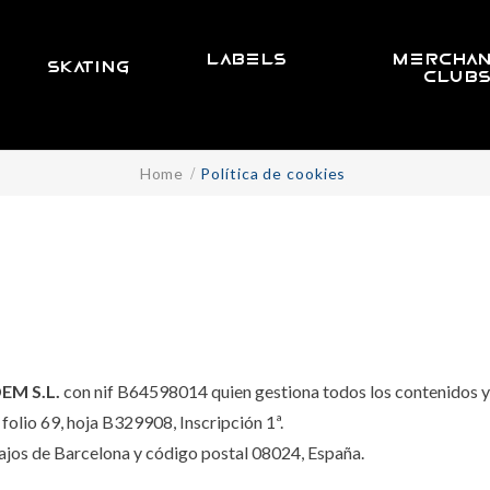
LABELS
MERCHAN
SKATING
CLUB
Home
Política de cookies
EM S.L.
con nif B64598014 quien gestiona todos los contenidos y p
folio 69, hoja B329908, Inscripción 1ª.
ajos de Barcelona y código postal 08024, España.