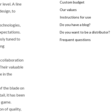
Custom budget
level. A line
Our values
design, to
Instructions for use
technologies,
Do you have a blog?
expectations.
Do you want to be a distributor?
sly tuned to
Frequent questions
ing
 collaboration
Their valuable
 in the
f the blade on
ail, it has been
e game.
n of quality,