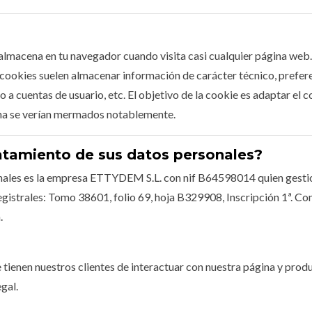
almacena en tu navegador cuando visita casi cualquier página web. 
s cookies suelen almacenar información de carácter técnico, prefer
o a cuentas de usuario, etc. El objetivo de la cookie es adaptar el c
gina se verían mermados notablemente.
ratamiento de sus datos personales?
onales es la empresa ETTYDEM S.L. con nif B64598014 quien gestion
registrales: Tomo 38601, folio 69, hoja B329908, Inscripción 1ª. Co
.
 tienen nuestros clientes de interactuar con nuestra página y produ
gal.