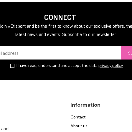
CONNECT
Join #Etisport and be the first to know about our exclusive offers, th
latest news and events. Subscribe to our newsletter.
S
I have read, understand and accept the data
privacy policy
.
Information
Contact
About us
s and