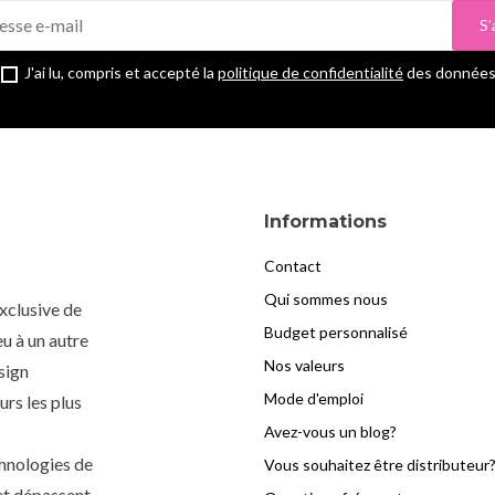
S’
J'ai lu, compris et accepté la
politique de confidentialité
des données
Informations
Contact
Qui sommes nous
xclusive de
Budget personnalisé
u à un autre
Nos valeurs
esign
Mode d'emploi
urs les plus
Avez-vous un blog?
chnologies de
Vous souhaitez être distributeur
 et dépassent