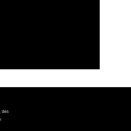
, des
r.