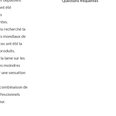
Questions fréquentes
ont été
es
ntes.
ns recherché la
nts mondiaux de
es ont été la
produits.
la lame sur les
les moindres
r une sensation
 combinaison de
ofessionnels
ur.