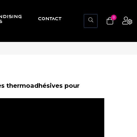
NDISING
0
CONTACT
S
tes thermoadhésives pour